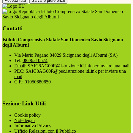
Accetta tutti
Salva le preferenze
Istituto Comprensivo Statale San Domenico
Savio Sicignano degli Alburni
Contatti
Istituto Comprensivo Statale San Domenico Savio Sicignano
degli Alburni
Via Mario Pagano 84029 Sicignano degli Alburni (SA)
Tel:
0828/210574
Email:
SAIC8AG00R@istruzione.it
Link per inviare una mail
PEC:
SAIC8AG00R@pec.istruzione.it
Link per inviare una
mail
C.F.: 91050680650
Sezione Link Utili
Cookie policy
Note legali
Informativa Privacy
Ufficio Relazioni con il Pubblico