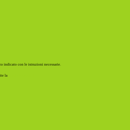
o indicato con le istruzioni necessarie.
ite la
Login Spaggiari