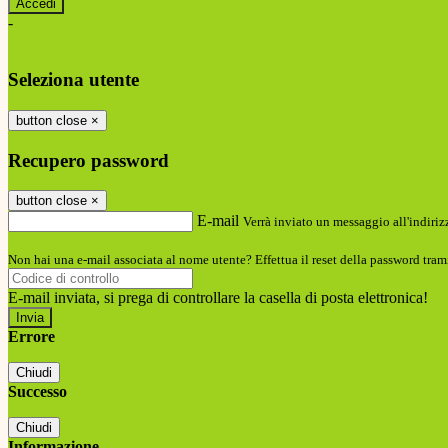
-
Entra con SPID
Entra con CIE
Seleziona utente
button close
×
Recupero password
button close
×
E-mail
Verrà inviato un messaggio all'indirizz
Non hai una e-mail associata al nome utente? Effettua il reset della password tram
E-mail inviata, si prega di controllare la casella di posta elettronica!
Errore
Chiudi
Successo
Chiudi
Informazione