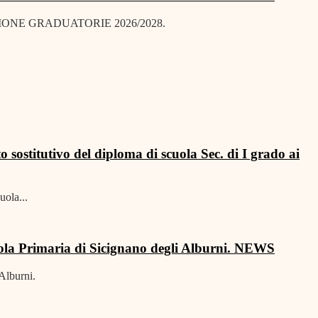
IONE GRADUATORIE 2026/2028.
to sostitutivo del diploma di scuola Sec. di I grado ai
uola...
la Primaria di Sicignano degli Alburni.
NEWS
Alburni.