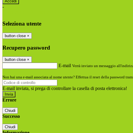
-
Entra con SPID
Entra con CIE
Seleziona utente
button close
×
Recupero password
button close
×
E-mail
Verrà inviato un messaggio all'indirizz
Non hai una e-mail associata al nome utente? Effettua il reset della password tram
E-mail inviata, si prega di controllare la casella di posta elettronica!
Errore
Chiudi
Successo
Chiudi
Informazione