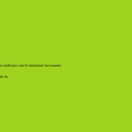
o indicato con le istruzioni necessarie.
ite la
Login Spaggiari