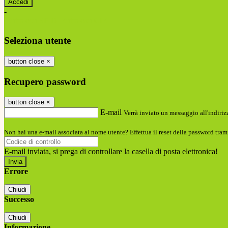
-
Entra con SPID
Entra con CIE
Seleziona utente
button close
×
Recupero password
button close
×
E-mail
Verrà inviato un messaggio all'indirizz
Non hai una e-mail associata al nome utente? Effettua il reset della password tram
E-mail inviata, si prega di controllare la casella di posta elettronica!
Errore
Chiudi
Successo
Chiudi
Informazione