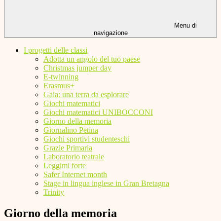
Menu di
navigazione
I progetti delle classi
Adotta un angolo del tuo paese
Christmas jumper day
E-twinning
Erasmus+
Gaia: una terra da esplorare
Giochi matematici
Giochi matematici UNIBOCCONI
Giorno della memoria
Giornalino Petina
Giochi sportivi studenteschi
Grazie Primaria
Laboratorio teatrale
Leggimi forte
Safer Internet month
Stage in lingua inglese in Gran Bretagna
Trinity
Giorno della memoria