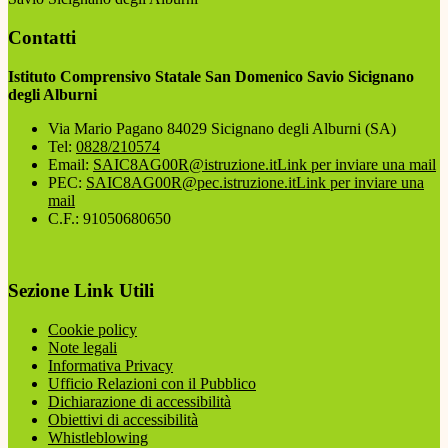
Contatti
Istituto Comprensivo Statale San Domenico Savio Sicignano
degli Alburni
Via Mario Pagano 84029 Sicignano degli Alburni (SA)
Tel:
0828/210574
Email:
SAIC8AG00R@istruzione.it
Link per inviare una mail
PEC:
SAIC8AG00R@pec.istruzione.it
Link per inviare una
mail
C.F.: 91050680650
Sezione Link Utili
Cookie policy
Note legali
Informativa Privacy
Ufficio Relazioni con il Pubblico
Dichiarazione di accessibilità
Obiettivi di accessibilità
Whistleblowing