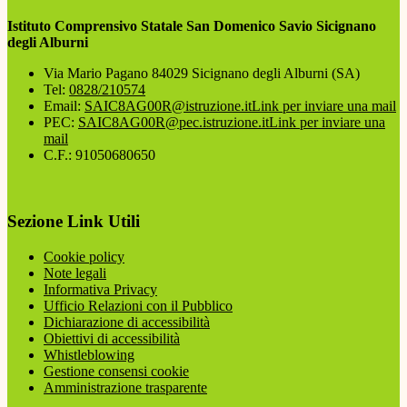
Istituto Comprensivo Statale San Domenico Savio Sicignano
degli Alburni
Via Mario Pagano 84029 Sicignano degli Alburni (SA)
Tel:
0828/210574
Email:
SAIC8AG00R@istruzione.it
Link per inviare una mail
PEC:
SAIC8AG00R@pec.istruzione.it
Link per inviare una
mail
C.F.: 91050680650
Sezione Link Utili
Cookie policy
Note legali
Informativa Privacy
Ufficio Relazioni con il Pubblico
Dichiarazione di accessibilità
Obiettivi di accessibilità
Whistleblowing
Gestione consensi cookie
Amministrazione trasparente