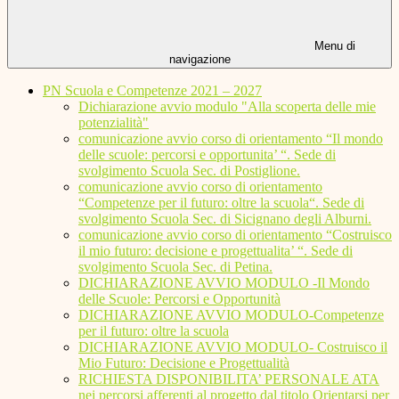
Menu di
navigazione
PN Scuola e Competenze 2021 – 2027
Dichiarazione avvio modulo "Alla scoperta delle mie
potenzialità"
comunicazione avvio corso di orientamento “Il mondo
delle scuole: percorsi e opportunita’ “. Sede di
svolgimento Scuola Sec. di Postiglione.
comunicazione avvio corso di orientamento
“Competenze per il futuro: oltre la scuola“. Sede di
svolgimento Scuola Sec. di Sicignano degli Alburni.
comunicazione avvio corso di orientamento “Costruisco
il mio futuro: decisione e progettualita’ “. Sede di
svolgimento Scuola Sec. di Petina.
DICHIARAZIONE AVVIO MODULO -Il Mondo
delle Scuole: Percorsi e Opportunità
DICHIARAZIONE AVVIO MODULO-Competenze
per il futuro: oltre la scuola
DICHIARAZIONE AVVIO MODULO- Costruisco il
Mio Futuro: Decisione e Progettualità
RICHIESTA DISPONIBILITA’ PERSONALE ATA
nei percorsi afferenti al progetto dal titolo Orientarsi per