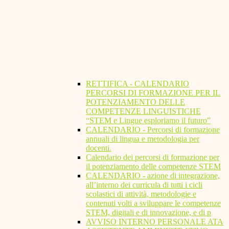
RETTIFICA - CALENDARIO
PERCORSI DI FORMAZIONE PER IL
POTENZIAMENTO DELLE
COMPETENZE LINGUISTICHE
“STEM e Lingue esploriamo il futuro”
CALENDARIO - Percorsi di formazione
annuali di lingua e metodologia per
docenti.
Calendario dei percorsi di formazione per
il potenziamento delle competenze STEM
CALENDARIO - azione di integrazione,
all’interno dei curricula di tutti i cicli
scolastici di attività, metodologie e
contenuti volti a sviluppare le competenze
STEM, digitali e di innovazione, e di p
AVVISO INTERNO PERSONALE ATA