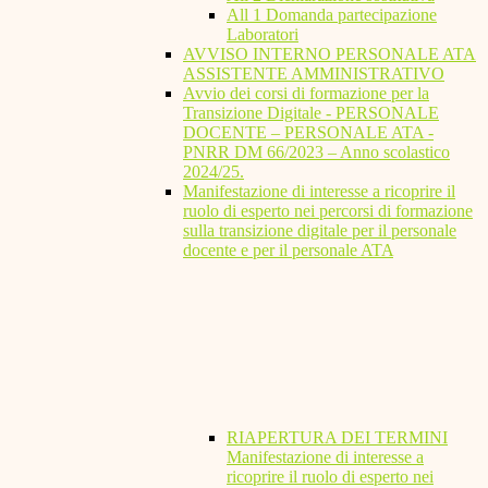
All 1 Domanda partecipazione
Laboratori
AVVISO INTERNO PERSONALE ATA
ASSISTENTE AMMINISTRATIVO
Avvio dei corsi di formazione per la
Transizione Digitale - PERSONALE
DOCENTE – PERSONALE ATA -
PNRR DM 66/2023 – Anno scolastico
2024/25.
Manifestazione di interesse a ricoprire il
ruolo di esperto nei percorsi di formazione
sulla transizione digitale per il personale
docente e per il personale ATA
RIAPERTURA DEI TERMINI
Manifestazione di interesse a
ricoprire il ruolo di esperto nei