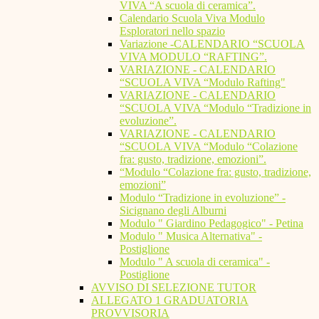
VIVA “A scuola di ceramica”.
Calendario Scuola Viva Modulo
Esploratori nello spazio
Variazione -CALENDARIO “SCUOLA
VIVA MODULO “RAFTING”.
VARIAZIONE - CALENDARIO
“SCUOLA VIVA “Modulo Rafting"
VARIAZIONE - CALENDARIO
“SCUOLA VIVA “Modulo “Tradizione in
evoluzione”.
VARIAZIONE - CALENDARIO
“SCUOLA VIVA “Modulo “Colazione
fra: gusto, tradizione, emozioni”.
“Modulo “Colazione fra: gusto, tradizione,
emozioni”
Modulo “Tradizione in evoluzione” -
Sicignano degli Alburni
Modulo " Giardino Pedagogico" - Petina
Modulo " Musica Alternativa" -
Postiglione
Modulo " A scuola di ceramica" -
Postiglione
AVVISO DI SELEZIONE TUTOR
ALLEGATO 1 GRADUATORIA
PROVVISORIA