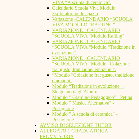
VIVA “A scuola di ceramica”.
Calendario Scuola Viva Modulo
Esploratori nello spazio
Variazione -CALENDARIO “SCUOLA
VIVA MODULO “RAFTING”.
VARIAZIONE - CALENDARIO
“SCUOLA VIVA “Modulo Rafting"
VARIAZIONE - CALENDARIO
“SCUOLA VIVA “Modulo “Tradizione in
evoluzione”.
VARIAZIONE - CALENDARIO
“SCUOLA VIVA “Modulo “Colazione
fra: gusto, tradizione, emozioni”.
“Modulo “Colazione fra: gusto, tradizione,
emozioni”
Modulo “Tradizione in evoluzione” -
Sicignano degli Alburni
Modulo " Giardino Pedagogico" - Petina
Modulo " Musica Alternativa" -
Postiglione
Modulo " A scuola di ceramica" -
Postiglione
AVVISO DI SELEZIONE TUTOR
ALLEGATO 1 GRADUATORIA
PROVVISORIA