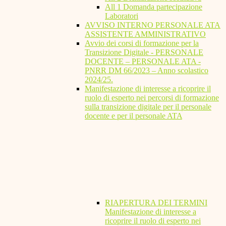
All 1 Domanda partecipazione
Laboratori
AVVISO INTERNO PERSONALE ATA
ASSISTENTE AMMINISTRATIVO
Avvio dei corsi di formazione per la
Transizione Digitale - PERSONALE
DOCENTE – PERSONALE ATA -
PNRR DM 66/2023 – Anno scolastico
2024/25.
Manifestazione di interesse a ricoprire il
ruolo di esperto nei percorsi di formazione
sulla transizione digitale per il personale
docente e per il personale ATA
RIAPERTURA DEI TERMINI
Manifestazione di interesse a
ricoprire il ruolo di esperto nei