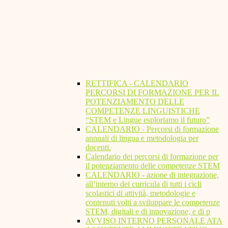
RETTIFICA - CALENDARIO
PERCORSI DI FORMAZIONE PER IL
POTENZIAMENTO DELLE
COMPETENZE LINGUISTICHE
“STEM e Lingue esploriamo il futuro”
CALENDARIO - Percorsi di formazione
annuali di lingua e metodologia per
docenti.
Calendario dei percorsi di formazione per
il potenziamento delle competenze STEM
CALENDARIO - azione di integrazione,
all’interno dei curricula di tutti i cicli
scolastici di attività, metodologie e
contenuti volti a sviluppare le competenze
STEM, digitali e di innovazione, e di p
AVVISO INTERNO PERSONALE ATA