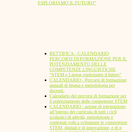
ESPLORIAMO IL FUTURO"
RETTIFICA - CALENDARIO
PERCORSI DI FORMAZIONE PER IL
POTENZIAMENTO DELLE
COMPETENZE LINGUISTICHE
“STEM e Lingue esploriamo il futuro”
CALENDARIO - Percorsi di formazione
annuali di lingua e metodologia per
docenti.
Calendario dei percorsi di formazione per
il potenziamento delle competenze STEM
CALENDARIO - azione di integrazione,
all’interno dei curricula di tutti i cicli
scolastici di attività, metodologie e
contenuti volti a sviluppare le competenze
STEM, digitali e di innovazione, e di p