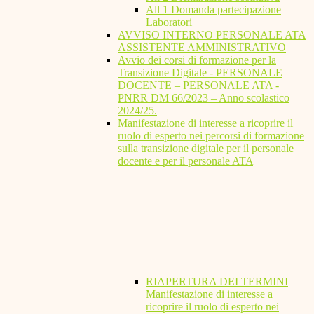
All 1 Domanda partecipazione
Laboratori
AVVISO INTERNO PERSONALE ATA
ASSISTENTE AMMINISTRATIVO
Avvio dei corsi di formazione per la
Transizione Digitale - PERSONALE
DOCENTE – PERSONALE ATA -
PNRR DM 66/2023 – Anno scolastico
2024/25.
Manifestazione di interesse a ricoprire il
ruolo di esperto nei percorsi di formazione
sulla transizione digitale per il personale
docente e per il personale ATA
RIAPERTURA DEI TERMINI
Manifestazione di interesse a
ricoprire il ruolo di esperto nei