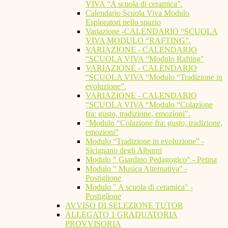
VIVA “A scuola di ceramica”.
Calendario Scuola Viva Modulo
Esploratori nello spazio
Variazione -CALENDARIO “SCUOLA
VIVA MODULO “RAFTING”.
VARIAZIONE - CALENDARIO
“SCUOLA VIVA “Modulo Rafting"
VARIAZIONE - CALENDARIO
“SCUOLA VIVA “Modulo “Tradizione in
evoluzione”.
VARIAZIONE - CALENDARIO
“SCUOLA VIVA “Modulo “Colazione
fra: gusto, tradizione, emozioni”.
“Modulo “Colazione fra: gusto, tradizione,
emozioni”
Modulo “Tradizione in evoluzione” -
Sicignano degli Alburni
Modulo " Giardino Pedagogico" - Petina
Modulo " Musica Alternativa" -
Postiglione
Modulo " A scuola di ceramica" -
Postiglione
AVVISO DI SELEZIONE TUTOR
ALLEGATO 1 GRADUATORIA
PROVVISORIA