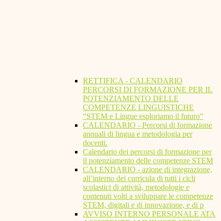
RETTIFICA - CALENDARIO
PERCORSI DI FORMAZIONE PER IL
POTENZIAMENTO DELLE
COMPETENZE LINGUISTICHE
“STEM e Lingue esploriamo il futuro”
CALENDARIO - Percorsi di formazione
annuali di lingua e metodologia per
docenti.
Calendario dei percorsi di formazione per
il potenziamento delle competenze STEM
CALENDARIO - azione di integrazione,
all’interno dei curricula di tutti i cicli
scolastici di attività, metodologie e
contenuti volti a sviluppare le competenze
STEM, digitali e di innovazione, e di p
AVVISO INTERNO PERSONALE ATA