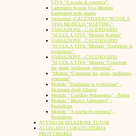
VIVA “A scuola di ceramica”.
Calendario Scuola Viva Modulo
Esploratori nello spazio
Variazione -CALENDARIO “SCUOLA
VIVA MODULO “RAFTING”.
VARIAZIONE - CALENDARIO
“SCUOLA VIVA “Modulo Rafting"
VARIAZIONE - CALENDARIO
“SCUOLA VIVA “Modulo “Tradizione in
evoluzione”.
VARIAZIONE - CALENDARIO
“SCUOLA VIVA “Modulo “Colazione
fra: gusto, tradizione, emozioni”.
“Modulo “Colazione fra: gusto, tradizione,
emozioni”
Modulo “Tradizione in evoluzione” -
Sicignano degli Alburni
Modulo " Giardino Pedagogico" - Petina
Modulo " Musica Alternativa" -
Postiglione
Modulo " A scuola di ceramica" -
Postiglione
AVVISO DI SELEZIONE TUTOR
ALLEGATO 1 GRADUATORIA
PROVVISORIA