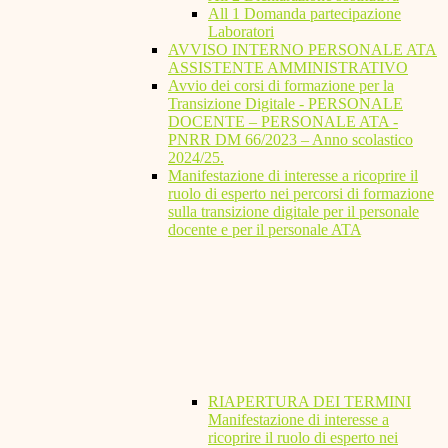
All 1 Domanda partecipazione
Laboratori
AVVISO INTERNO PERSONALE ATA
ASSISTENTE AMMINISTRATIVO
Avvio dei corsi di formazione per la
Transizione Digitale - PERSONALE
DOCENTE – PERSONALE ATA -
PNRR DM 66/2023 – Anno scolastico
2024/25.
Manifestazione di interesse a ricoprire il
ruolo di esperto nei percorsi di formazione
sulla transizione digitale per il personale
docente e per il personale ATA
RIAPERTURA DEI TERMINI
Manifestazione di interesse a
ricoprire il ruolo di esperto nei