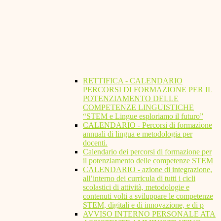
RETTIFICA - CALENDARIO
PERCORSI DI FORMAZIONE PER IL
POTENZIAMENTO DELLE
COMPETENZE LINGUISTICHE
“STEM e Lingue esploriamo il futuro”
CALENDARIO - Percorsi di formazione
annuali di lingua e metodologia per
docenti.
Calendario dei percorsi di formazione per
il potenziamento delle competenze STEM
CALENDARIO - azione di integrazione,
all’interno dei curricula di tutti i cicli
scolastici di attività, metodologie e
contenuti volti a sviluppare le competenze
STEM, digitali e di innovazione, e di p
AVVISO INTERNO PERSONALE ATA