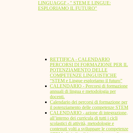
LINGUAGGI' - " STEM E LINGUE:
ESPLORIAMO IL FUTURO"
RETTIFICA - CALENDARIO
PERCORSI DI FORMAZIONE PER IL
POTENZIAMENTO DELLE
COMPETENZE LINGUISTICHE
“STEM e Lingue esploriamo il futuro”
CALENDARIO - Percorsi di formazione
annuali di lingua e metodologia per
docenti.
Calendario dei percorsi di formazione per
il potenziamento delle competenze STEM
CALENDARIO - azione di integrazione,
all’interno dei curricula di tutti i cicli
scolastici di attività, metodologie e
contenuti volti a sviluppare le competenze