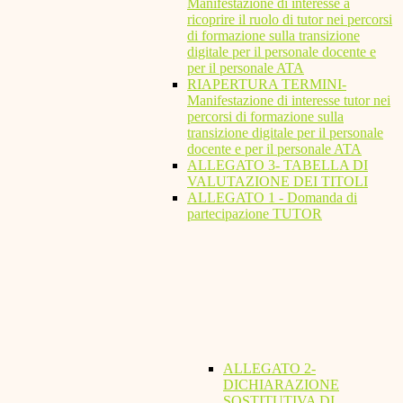
Manifestazione di interesse a
ricoprire il ruolo di tutor nei percorsi
di formazione sulla transizione
digitale per il personale docente e
per il personale ATA
RIAPERTURA TERMINI-
Manifestazione di interesse tutor nei
percorsi di formazione sulla
transizione digitale per il personale
docente e per il personale ATA
ALLEGATO 3- TABELLA DI
VALUTAZIONE DEI TITOLI
ALLEGATO 1 - Domanda di
partecipazione TUTOR
ALLEGATO 2-
DICHIARAZIONE
SOSTITUTIVA DI