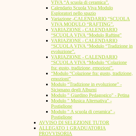
VIVA “A scuola di ceramica”.
Calendario Scuola Viva Modulo
Esploratori nello spazio
Variazione -CALENDARIO “SCUOLA
VIVA MODULO “RAFTING”.
VARIAZIONE - CALENDARIO
“SCUOLA VIVA “Modulo Rafting"
VARIAZIONE - CALENDARIO
“SCUOLA VIVA “Modulo “Tradizione in
evoluzione”.
VARIAZIONE - CALENDARIO
“SCUOLA VIVA “Modulo “Colazione
fra: gusto, tradizione, emozioni”.
“Modulo “Colazione fra: gusto, tradizione,
emozioni”
Modulo “Tradizione in evoluzione” -
Sicignano degli Alburni
Modulo " Giardino Pedagogico" - Petina
Modulo " Musica Alternativa" -
Postiglione
Modulo " A scuola di ceramica" -
Postiglione
AVVISO DI SELEZIONE TUTOR
ALLEGATO 1 GRADUATORIA
PROVVISORIA