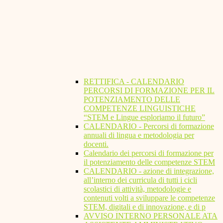
RETTIFICA - CALENDARIO
PERCORSI DI FORMAZIONE PER IL
POTENZIAMENTO DELLE
COMPETENZE LINGUISTICHE
“STEM e Lingue esploriamo il futuro”
CALENDARIO - Percorsi di formazione
annuali di lingua e metodologia per
docenti.
Calendario dei percorsi di formazione per
il potenziamento delle competenze STEM
CALENDARIO - azione di integrazione,
all’interno dei curricula di tutti i cicli
scolastici di attività, metodologie e
contenuti volti a sviluppare le competenze
STEM, digitali e di innovazione, e di p
AVVISO INTERNO PERSONALE ATA