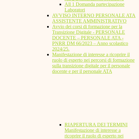
All 1 Domanda partecipazione
Laboratori
AVVISO INTERNO PERSONALE ATA
ASSISTENTE AMMINISTRATIVO
Avvio dei corsi di formazione per la
Transizione Digitale - PERSONALE
DOCENTE – PERSONALE ATA -
PNRR DM 66/2023 – Anno scolastico
2024/25.
Manifestazione di interesse a ricoprire il
ruolo di esperto nei percorsi di formazione
sulla transizione digitale per il personale
docente e per il personale ATA
RIAPERTURA DEI TERMINI
Manifestazione di interesse a
ricoprire il ruolo di esperto nei