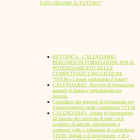
ESPLORIAMO IL FUTURO"
RETTIFICA - CALENDARIO
PERCORSI DI FORMAZIONE PER IL
POTENZIAMENTO DELLE
COMPETENZE LINGUISTICHE
“STEM e Lingue esploriamo il futuro”
CALENDARIO - Percorsi di formazione
annuali di lingua e metodologia per
docenti.
Calendario dei percorsi di formazione per
il potenziamento delle competenze STEM
CALENDARIO - azione di integrazione,
all’interno dei curricula di tutti i cicli
scolastici di attività, metodologie e
contenuti volti a sviluppare le competenze
STEM, digitali e di innovazione, e di p