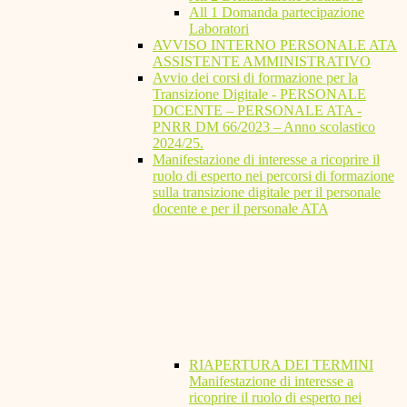
All 1 Domanda partecipazione
Laboratori
AVVISO INTERNO PERSONALE ATA
ASSISTENTE AMMINISTRATIVO
Avvio dei corsi di formazione per la
Transizione Digitale - PERSONALE
DOCENTE – PERSONALE ATA -
PNRR DM 66/2023 – Anno scolastico
2024/25.
Manifestazione di interesse a ricoprire il
ruolo di esperto nei percorsi di formazione
sulla transizione digitale per il personale
docente e per il personale ATA
RIAPERTURA DEI TERMINI
Manifestazione di interesse a
ricoprire il ruolo di esperto nei