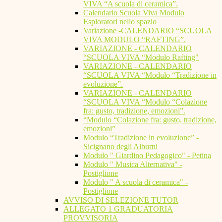
VIVA “A scuola di ceramica”.
Calendario Scuola Viva Modulo
Esploratori nello spazio
Variazione -CALENDARIO “SCUOLA
VIVA MODULO “RAFTING”.
VARIAZIONE - CALENDARIO
“SCUOLA VIVA “Modulo Rafting"
VARIAZIONE - CALENDARIO
“SCUOLA VIVA “Modulo “Tradizione in
evoluzione”.
VARIAZIONE - CALENDARIO
“SCUOLA VIVA “Modulo “Colazione
fra: gusto, tradizione, emozioni”.
“Modulo “Colazione fra: gusto, tradizione,
emozioni”
Modulo “Tradizione in evoluzione” -
Sicignano degli Alburni
Modulo " Giardino Pedagogico" - Petina
Modulo " Musica Alternativa" -
Postiglione
Modulo " A scuola di ceramica" -
Postiglione
AVVISO DI SELEZIONE TUTOR
ALLEGATO 1 GRADUATORIA
PROVVISORIA