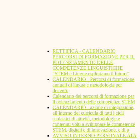
RETTIFICA - CALENDARIO
PERCORSI DI FORMAZIONE PER IL
POTENZIAMENTO DELLE
COMPETENZE LINGUISTICHE
“STEM e Lingue esploriamo il futuro”
CALENDARIO - Percorsi di formazione
annuali di lingua e metodologia per
docenti.
Calendario dei percorsi di formazione per
il potenziamento delle competenze STEM
CALENDARIO - azione di integrazione,
all’interno dei curricula di tutti i cicli
scolastici di attività, metodologie e
contenuti volti a sviluppare le competenze
STEM, digitali e di innovazione, e di p
AVVISO INTERNO PERSONALE ATA