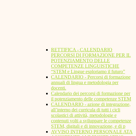
RETTIFICA - CALENDARIO
PERCORSI DI FORMAZIONE PER IL
POTENZIAMENTO DELLE
COMPETENZE LINGUISTICHE
“STEM e Lingue esploriamo il futuro”
CALENDARIO - Percorsi di formazione
annuali di lingua e metodologia per
docenti.
Calendario dei percorsi di formazione per
il potenziamento delle competenze STEM
CALENDARIO - azione di integrazione,
all’interno dei curricula di tutti i cicli
scolastici di attività, metodologie e
contenuti volti a sviluppare le competenze
STEM, digitali e di innovazione, e di p
AVVISO INTERNO PERSONALE ATA