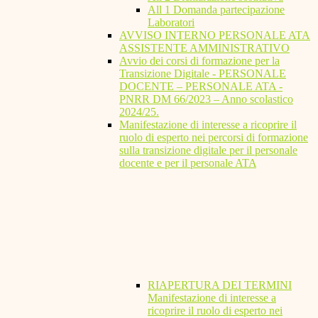
All 1 Domanda partecipazione
Laboratori
AVVISO INTERNO PERSONALE ATA
ASSISTENTE AMMINISTRATIVO
Avvio dei corsi di formazione per la
Transizione Digitale - PERSONALE
DOCENTE – PERSONALE ATA -
PNRR DM 66/2023 – Anno scolastico
2024/25.
Manifestazione di interesse a ricoprire il
ruolo di esperto nei percorsi di formazione
sulla transizione digitale per il personale
docente e per il personale ATA
RIAPERTURA DEI TERMINI
Manifestazione di interesse a
ricoprire il ruolo di esperto nei