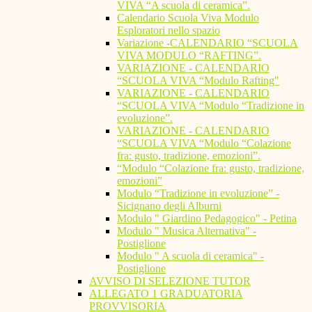
VIVA “A scuola di ceramica”.
Calendario Scuola Viva Modulo
Esploratori nello spazio
Variazione -CALENDARIO “SCUOLA
VIVA MODULO “RAFTING”.
VARIAZIONE - CALENDARIO
“SCUOLA VIVA “Modulo Rafting"
VARIAZIONE - CALENDARIO
“SCUOLA VIVA “Modulo “Tradizione in
evoluzione”.
VARIAZIONE - CALENDARIO
“SCUOLA VIVA “Modulo “Colazione
fra: gusto, tradizione, emozioni”.
“Modulo “Colazione fra: gusto, tradizione,
emozioni”
Modulo “Tradizione in evoluzione” -
Sicignano degli Alburni
Modulo " Giardino Pedagogico" - Petina
Modulo " Musica Alternativa" -
Postiglione
Modulo " A scuola di ceramica" -
Postiglione
AVVISO DI SELEZIONE TUTOR
ALLEGATO 1 GRADUATORIA
PROVVISORIA