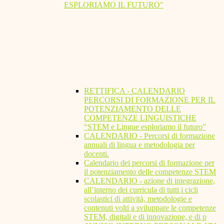
ESPLORIAMO IL FUTURO"
RETTIFICA - CALENDARIO
PERCORSI DI FORMAZIONE PER IL
POTENZIAMENTO DELLE
COMPETENZE LINGUISTICHE
“STEM e Lingue esploriamo il futuro”
CALENDARIO - Percorsi di formazione
annuali di lingua e metodologia per
docenti.
Calendario dei percorsi di formazione per
il potenziamento delle competenze STEM
CALENDARIO - azione di integrazione,
all’interno dei curricula di tutti i cicli
scolastici di attività, metodologie e
contenuti volti a sviluppare le competenze
STEM, digitali e di innovazione, e di p