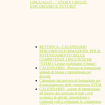
LINGUAGGI' - " STEM E LINGUE:
ESPLORIAMO IL FUTURO"
RETTIFICA - CALENDARIO
PERCORSI DI FORMAZIONE PER IL
POTENZIAMENTO DELLE
COMPETENZE LINGUISTICHE
“STEM e Lingue esploriamo il futuro”
CALENDARIO - Percorsi di formazione
annuali di lingua e metodologia per
docenti.
Calendario dei percorsi di formazione per
il potenziamento delle competenze STEM
CALENDARIO - azione di integrazione,
all’interno dei curricula di tutti i cicli
scolastici di attività, metodologie e
contenuti volti a sviluppare le competenze