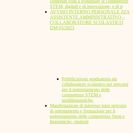
contenuti volti a sviluppare le competenze
STEM, digitali e di innovazione, e di p
AVVISO INTERNO PERSONALE ATA
ASSISTENTE AMMINISTRATIVO –
COLLABORATORE SCOLASTICO
DM 65/2023
Pubblicazione graduatoria ata
collaboratore scolastico nei percorsi
per il potenziamento delle
competenze STEM e
multilinguistiche.
Manifestazione di interesse tutor percorsi
di orientamento e formazione per il
potenziamento delle competenze Stem e
linguistiche- studenti