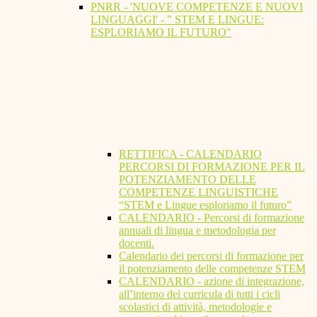
PNRR - 'NUOVE COMPETENZE E NUOVI
LINGUAGGI' - " STEM E LINGUE:
ESPLORIAMO IL FUTURO"
RETTIFICA - CALENDARIO
PERCORSI DI FORMAZIONE PER IL
POTENZIAMENTO DELLE
COMPETENZE LINGUISTICHE
“STEM e Lingue esploriamo il futuro”
CALENDARIO - Percorsi di formazione
annuali di lingua e metodologia per
docenti.
Calendario dei percorsi di formazione per
il potenziamento delle competenze STEM
CALENDARIO - azione di integrazione,
all’interno dei curricula di tutti i cicli
scolastici di attività, metodologie e