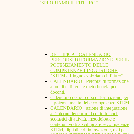
ESPLORIAMO IL FUTURO"
RETTIFICA - CALENDARIO
PERCORSI DI FORMAZIONE PER IL
POTENZIAMENTO DELLE
COMPETENZE LINGUISTICHE
“STEM e Lingue esploriamo il futuro”
CALENDARIO - Percorsi di formazione
annuali di lingua e metodologia per
docenti.
Calendario dei percorsi di formazione per
il potenziamento delle competenze STEM
CALENDARIO - azione di integrazione,
all’interno dei curricula di tutti i cicli
scolastici di attività, metodologie e
contenuti volti a sviluppare le competenze
STEM, digitali e di innovazione, e di p