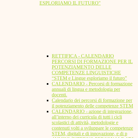
ESPLORIAMO IL FUTURO"
RETTIFICA - CALENDARIO
PERCORSI DI FORMAZIONE PER IL
POTENZIAMENTO DELLE
COMPETENZE LINGUISTICHE
“STEM e Lingue esploriamo il futuro”
CALENDARIO - Percorsi di formazione
annuali di lingua e metodologia per
docenti.
Calendario dei percorsi di formazione per
il potenziamento delle competenze STEM
CALENDARIO - azione di integrazione,
all’interno dei curricula di tutti i cicli
scolastici di attività, metodologie e
contenuti volti a sviluppare le competenze
STEM, digitali e di innovazione, e di p