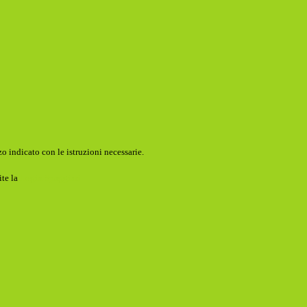
o indicato con le istruzioni necessarie.
ite la
Login Spaggiari