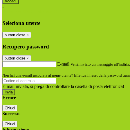
-
Entra con SPID
Entra con CIE
Seleziona utente
button close
×
Recupero password
button close
×
E-mail
Verrà inviato un messaggio all'indirizz
Non hai una e-mail associata al nome utente? Effettua il reset della password tram
E-mail inviata, si prega di controllare la casella di posta elettronica!
Errore
Chiudi
Successo
Chiudi
Informazione