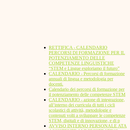
RETTIFICA - CALENDARIO
PERCORSI DI FORMAZIONE PER IL
POTENZIAMENTO DELLE
COMPETENZE LINGUISTICHE
“STEM e Lingue esploriamo il futuro”
CALENDARIO - Percorsi di formazione
annuali di lingua e metodologia per
docenti.
Calendario dei percorsi di formazione per
il potenziamento delle competenze STEM
CALENDARIO - azione di integrazione,
all’interno dei curricula di tutti i cicli
scolastici di attività, metodologie e
contenuti volti a sviluppare le competenze
STEM, digitali e di innovazione, e di p
AVVISO INTERNO PERSONALE ATA