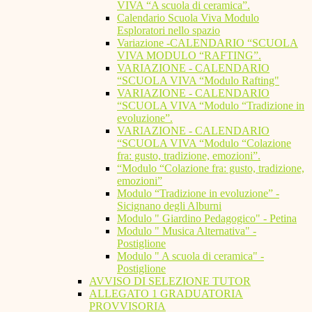
VIVA “A scuola di ceramica”.
Calendario Scuola Viva Modulo
Esploratori nello spazio
Variazione -CALENDARIO “SCUOLA
VIVA MODULO “RAFTING”.
VARIAZIONE - CALENDARIO
“SCUOLA VIVA “Modulo Rafting"
VARIAZIONE - CALENDARIO
“SCUOLA VIVA “Modulo “Tradizione in
evoluzione”.
VARIAZIONE - CALENDARIO
“SCUOLA VIVA “Modulo “Colazione
fra: gusto, tradizione, emozioni”.
“Modulo “Colazione fra: gusto, tradizione,
emozioni”
Modulo “Tradizione in evoluzione” -
Sicignano degli Alburni
Modulo " Giardino Pedagogico" - Petina
Modulo " Musica Alternativa" -
Postiglione
Modulo " A scuola di ceramica" -
Postiglione
AVVISO DI SELEZIONE TUTOR
ALLEGATO 1 GRADUATORIA
PROVVISORIA