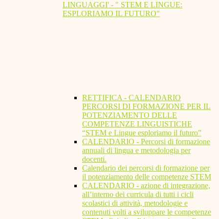
LINGUAGGI' - " STEM E LINGUE:
ESPLORIAMO IL FUTURO"
RETTIFICA - CALENDARIO
PERCORSI DI FORMAZIONE PER IL
POTENZIAMENTO DELLE
COMPETENZE LINGUISTICHE
“STEM e Lingue esploriamo il futuro”
CALENDARIO - Percorsi di formazione
annuali di lingua e metodologia per
docenti.
Calendario dei percorsi di formazione per
il potenziamento delle competenze STEM
CALENDARIO - azione di integrazione,
all’interno dei curricula di tutti i cicli
scolastici di attività, metodologie e
contenuti volti a sviluppare le competenze