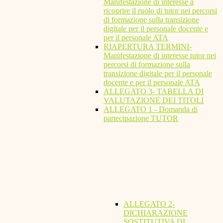
Manifestazione di interesse a
ricoprire il ruolo di tutor nei percorsi
di formazione sulla transizione
digitale per il personale docente e
per il personale ATA
RIAPERTURA TERMINI-
Manifestazione di interesse tutor nei
percorsi di formazione sulla
transizione digitale per il personale
docente e per il personale ATA
ALLEGATO 3- TABELLA DI
VALUTAZIONE DEI TITOLI
ALLEGATO 1 - Domanda di
partecipazione TUTOR
ALLEGATO 2-
DICHIARAZIONE
SOSTITUTIVA DI