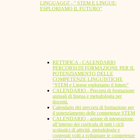
LINGUAGGI' - " STEM E LINGUE:
ESPLORIAMO IL FUTURO"
RETTIFICA - CALENDARIO
PERCORSI DI FORMAZIONE PER IL
POTENZIAMENTO DELLE
COMPETENZE LINGUISTICHE
“STEM e Lingue esploriamo il futuro”
CALENDARIO - Percorsi di formazione
annuali di lingua e metodologia per
docenti.
Calendario dei percorsi di formazione per
il potenziamento delle competenze STEM
CALENDARIO - azione di integrazione,
all’interno dei curricula di tutti i cicli
scolastici di attività, metodologie e
contenuti volti a sviluppare le competenze