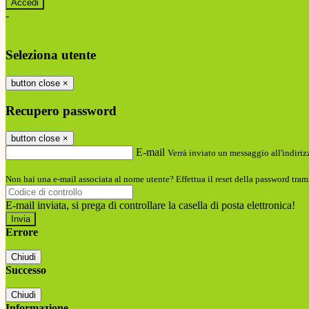
-
Entra con SPID
Entra con CIE
Seleziona utente
button close
×
Recupero password
button close
×
E-mail
Verrà inviato un messaggio all'indirizz
Non hai una e-mail associata al nome utente? Effettua il reset della password tram
E-mail inviata, si prega di controllare la casella di posta elettronica!
Errore
Chiudi
Successo
Chiudi
Informazione