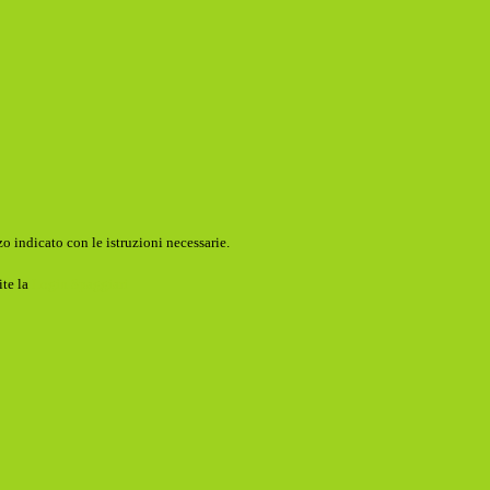
o indicato con le istruzioni necessarie.
ite la
Login Spaggiari