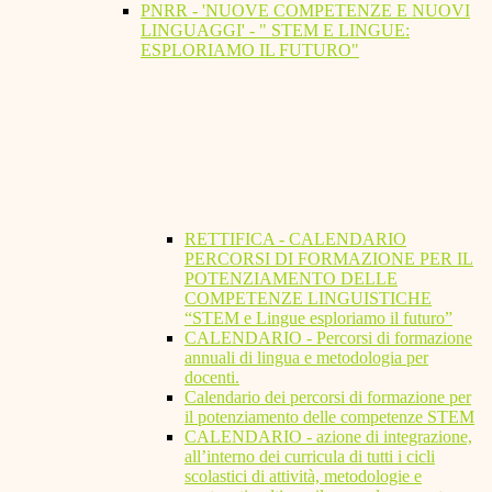
PNRR - 'NUOVE COMPETENZE E NUOVI
LINGUAGGI' - " STEM E LINGUE:
ESPLORIAMO IL FUTURO"
RETTIFICA - CALENDARIO
PERCORSI DI FORMAZIONE PER IL
POTENZIAMENTO DELLE
COMPETENZE LINGUISTICHE
“STEM e Lingue esploriamo il futuro”
CALENDARIO - Percorsi di formazione
annuali di lingua e metodologia per
docenti.
Calendario dei percorsi di formazione per
il potenziamento delle competenze STEM
CALENDARIO - azione di integrazione,
all’interno dei curricula di tutti i cicli
scolastici di attività, metodologie e