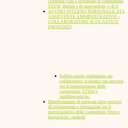
contenuti volti a sviluppare le competenze
STEM, digitali e di innovazione, e di p
AVVISO INTERNO PERSONALE ATA
ASSISTENTE AMMINISTRATIVO –
COLLABORATORE SCOLASTICO
DM 65/2023
Pubblicazione graduatoria ata
collaboratore scolastico nei percorsi
per il potenziamento delle
competenze STEM e
multilinguistiche.
Manifestazione di interesse tutor percorsi
di orientamento e formazione per il
potenziamento delle competenze Stem e
linguistiche- studenti