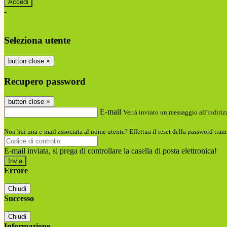
-
Entra con SPID
Entra con CIE
Seleziona utente
button close
×
Recupero password
button close
×
E-mail
Verrà inviato un messaggio all'indirizz
Non hai una e-mail associata al nome utente? Effettua il reset della password tram
E-mail inviata, si prega di controllare la casella di posta elettronica!
Errore
Chiudi
Successo
Chiudi
Informazione