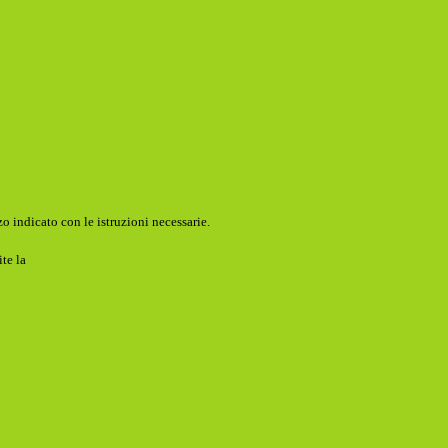
o indicato con le istruzioni necessarie.
ite la
Login Spaggiari