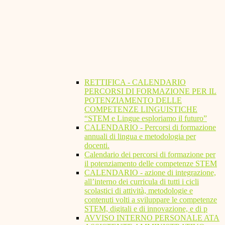
RETTIFICA - CALENDARIO
PERCORSI DI FORMAZIONE PER IL
POTENZIAMENTO DELLE
COMPETENZE LINGUISTICHE
“STEM e Lingue esploriamo il futuro”
CALENDARIO - Percorsi di formazione
annuali di lingua e metodologia per
docenti.
Calendario dei percorsi di formazione per
il potenziamento delle competenze STEM
CALENDARIO - azione di integrazione,
all’interno dei curricula di tutti i cicli
scolastici di attività, metodologie e
contenuti volti a sviluppare le competenze
STEM, digitali e di innovazione, e di p
AVVISO INTERNO PERSONALE ATA