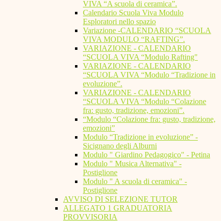
VIVA “A scuola di ceramica”.
Calendario Scuola Viva Modulo
Esploratori nello spazio
Variazione -CALENDARIO “SCUOLA
VIVA MODULO “RAFTING”.
VARIAZIONE - CALENDARIO
“SCUOLA VIVA “Modulo Rafting"
VARIAZIONE - CALENDARIO
“SCUOLA VIVA “Modulo “Tradizione in
evoluzione”.
VARIAZIONE - CALENDARIO
“SCUOLA VIVA “Modulo “Colazione
fra: gusto, tradizione, emozioni”.
“Modulo “Colazione fra: gusto, tradizione,
emozioni”
Modulo “Tradizione in evoluzione” -
Sicignano degli Alburni
Modulo " Giardino Pedagogico" - Petina
Modulo " Musica Alternativa" -
Postiglione
Modulo " A scuola di ceramica" -
Postiglione
AVVISO DI SELEZIONE TUTOR
ALLEGATO 1 GRADUATORIA
PROVVISORIA