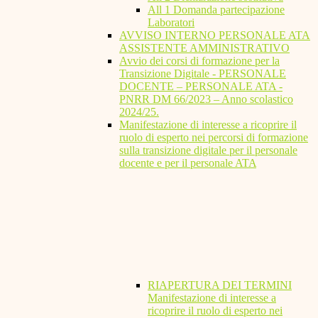
All 1 Domanda partecipazione
Laboratori
AVVISO INTERNO PERSONALE ATA
ASSISTENTE AMMINISTRATIVO
Avvio dei corsi di formazione per la
Transizione Digitale - PERSONALE
DOCENTE – PERSONALE ATA -
PNRR DM 66/2023 – Anno scolastico
2024/25.
Manifestazione di interesse a ricoprire il
ruolo di esperto nei percorsi di formazione
sulla transizione digitale per il personale
docente e per il personale ATA
RIAPERTURA DEI TERMINI
Manifestazione di interesse a
ricoprire il ruolo di esperto nei