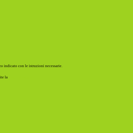
o indicato con le istruzioni necessarie.
ite la
Login Spaggiari