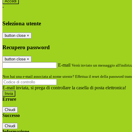
-
Entra con SPID
Entra con CIE
Seleziona utente
button close
×
Recupero password
button close
×
E-mail
Verrà inviato un messaggio all'indirizz
Non hai una e-mail associata al nome utente? Effettua il reset della password tram
E-mail inviata, si prega di controllare la casella di posta elettronica!
Errore
Chiudi
Successo
Chiudi
Informazione