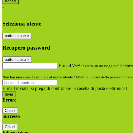
-
Entra con SPID
Entra con CIE
Seleziona utente
button close
×
Recupero password
button close
×
E-mail
Verrà inviato un messaggio all'indirizz
Non hai una e-mail associata al nome utente? Effettua il reset della password tram
E-mail inviata, si prega di controllare la casella di posta elettronica!
Errore
Chiudi
Successo
Chiudi
Informazione