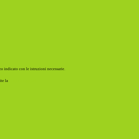
o indicato con le istruzioni necessarie.
ite la
Login Spaggiari