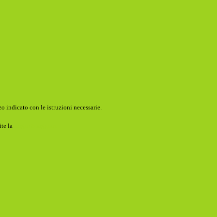
o indicato con le istruzioni necessarie.
ite la
Login Spaggiari