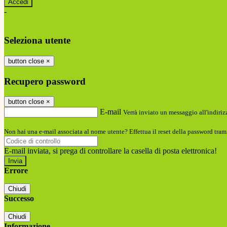
-
Entra con SPID
Entra con CIE
Seleziona utente
button close
×
Recupero password
button close
×
E-mail
Verrà inviato un messaggio all'indirizz
Non hai una e-mail associata al nome utente? Effettua il reset della password tram
E-mail inviata, si prega di controllare la casella di posta elettronica!
Errore
Chiudi
Successo
Chiudi
Informazione