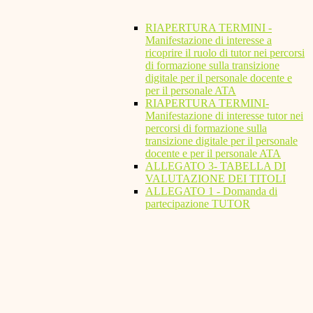
RIAPERTURA TERMINI -
Manifestazione di interesse a
ricoprire il ruolo di tutor nei percorsi
di formazione sulla transizione
digitale per il personale docente e
per il personale ATA
RIAPERTURA TERMINI-
Manifestazione di interesse tutor nei
percorsi di formazione sulla
transizione digitale per il personale
docente e per il personale ATA
ALLEGATO 3- TABELLA DI
VALUTAZIONE DEI TITOLI
ALLEGATO 1 - Domanda di
partecipazione TUTOR