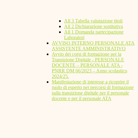
All 3 Tabella valutazione titoli
All 2 Dichiarazione sostitutiva
All 1 Domanda partecipazione
Laboratori
AVVISO INTERNO PERSONALE ATA
ASSISTENTE AMMINISTRATIVO
Avvio dei corsi di formazione per la
Transizione Digitale - PERSONALE
DOCENTE – PERSONALE ATA -
PNRR DM 66/2023 – Anno scolastico
2024/25.
Manifestazione di interesse a ricoprire il
ruolo di esperto nei percorsi di formazione
sulla transizione digitale per il personale
docente e per il personale ATA