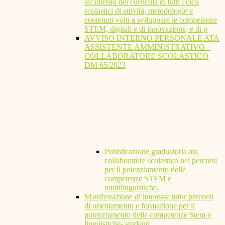
all’interno dei curricula di tutti i cicli
scolastici di attività, metodologie e
contenuti volti a sviluppare le competenze
STEM, digitali e di innovazione, e di p
AVVISO INTERNO PERSONALE ATA
ASSISTENTE AMMINISTRATIVO –
COLLABORATORE SCOLASTICO
DM 65/2023
Pubblicazione graduatoria ata
collaboratore scolastico nei percorsi
per il potenziamento delle
competenze STEM e
multilinguistiche.
Manifestazione di interesse tutor percorsi
di orientamento e formazione per il
potenziamento delle competenze Stem e
linguistiche- studenti