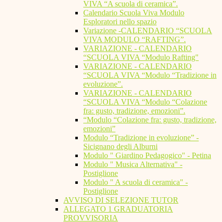
VIVA “A scuola di ceramica”.
Calendario Scuola Viva Modulo
Esploratori nello spazio
Variazione -CALENDARIO “SCUOLA
VIVA MODULO “RAFTING”.
VARIAZIONE - CALENDARIO
“SCUOLA VIVA “Modulo Rafting"
VARIAZIONE - CALENDARIO
“SCUOLA VIVA “Modulo “Tradizione in
evoluzione”.
VARIAZIONE - CALENDARIO
“SCUOLA VIVA “Modulo “Colazione
fra: gusto, tradizione, emozioni”.
“Modulo “Colazione fra: gusto, tradizione,
emozioni”
Modulo “Tradizione in evoluzione” -
Sicignano degli Alburni
Modulo " Giardino Pedagogico" - Petina
Modulo " Musica Alternativa" -
Postiglione
Modulo " A scuola di ceramica" -
Postiglione
AVVISO DI SELEZIONE TUTOR
ALLEGATO 1 GRADUATORIA
PROVVISORIA