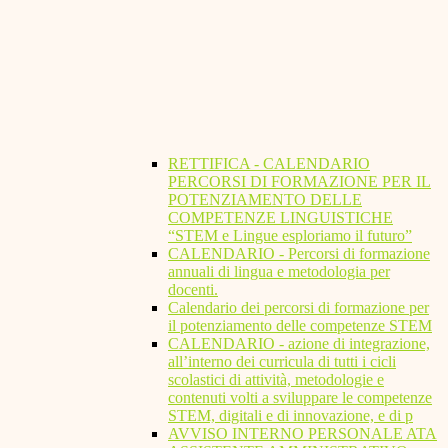
RETTIFICA - CALENDARIO
PERCORSI DI FORMAZIONE PER IL
POTENZIAMENTO DELLE
COMPETENZE LINGUISTICHE
“STEM e Lingue esploriamo il futuro”
CALENDARIO - Percorsi di formazione
annuali di lingua e metodologia per
docenti.
Calendario dei percorsi di formazione per
il potenziamento delle competenze STEM
CALENDARIO - azione di integrazione,
all’interno dei curricula di tutti i cicli
scolastici di attività, metodologie e
contenuti volti a sviluppare le competenze
STEM, digitali e di innovazione, e di p
AVVISO INTERNO PERSONALE ATA