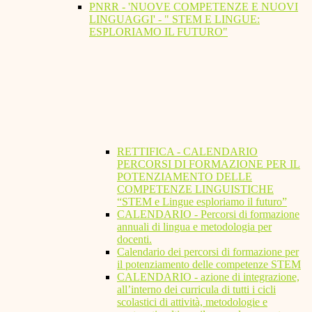
PNRR - 'NUOVE COMPETENZE E NUOVI
LINGUAGGI' - " STEM E LINGUE:
ESPLORIAMO IL FUTURO"
RETTIFICA - CALENDARIO
PERCORSI DI FORMAZIONE PER IL
POTENZIAMENTO DELLE
COMPETENZE LINGUISTICHE
“STEM e Lingue esploriamo il futuro”
CALENDARIO - Percorsi di formazione
annuali di lingua e metodologia per
docenti.
Calendario dei percorsi di formazione per
il potenziamento delle competenze STEM
CALENDARIO - azione di integrazione,
all’interno dei curricula di tutti i cicli
scolastici di attività, metodologie e