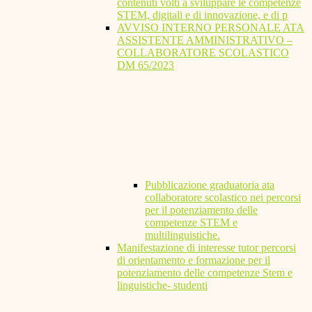
contenuti volti a sviluppare le competenze
STEM, digitali e di innovazione, e di p
AVVISO INTERNO PERSONALE ATA
ASSISTENTE AMMINISTRATIVO –
COLLABORATORE SCOLASTICO
DM 65/2023
Pubblicazione graduatoria ata
collaboratore scolastico nei percorsi
per il potenziamento delle
competenze STEM e
multilinguistiche.
Manifestazione di interesse tutor percorsi
di orientamento e formazione per il
potenziamento delle competenze Stem e
linguistiche- studenti